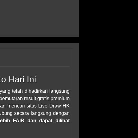
o Hari Ini
ang telah dihadirkan langsung
emutaran result gratis premium
itan mencari situs Live Draw HK
rhubung secara langsung dengan
bih FAIR dan dapat dilihat