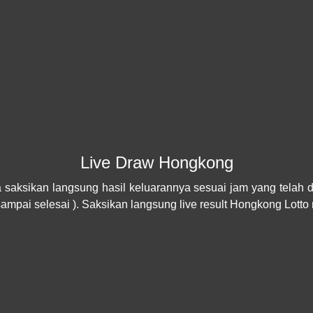
Live Draw Hongkong
 saksikan langsung hasil keluarannya sesuai jam yang telah d
ampai selesai ). Saksikan langsung live result Hongkong Lotto me