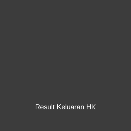
Result Keluaran HK