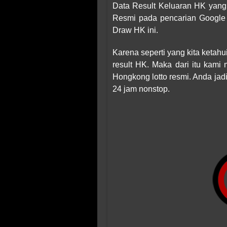
Data Result Keluaran HK yang k
Resmi pada pencarian Google 
Draw HK ini.
Karena seperti yang kita ketah
result HK. Maka dari itu kami
Hongkong lotto resmi. Anda jadi
24 jam nonstop.