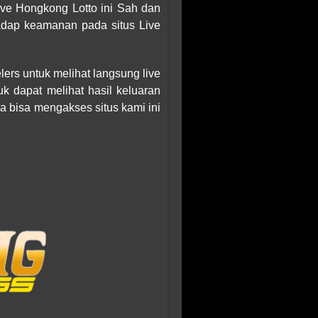
Live Hongkong Lotto ini Sah dan
adap keamanan pada situs Live
ers untuk melihat langsung live
k dapat melihat hasil keluaran
da bisa mengakses situs kami ini